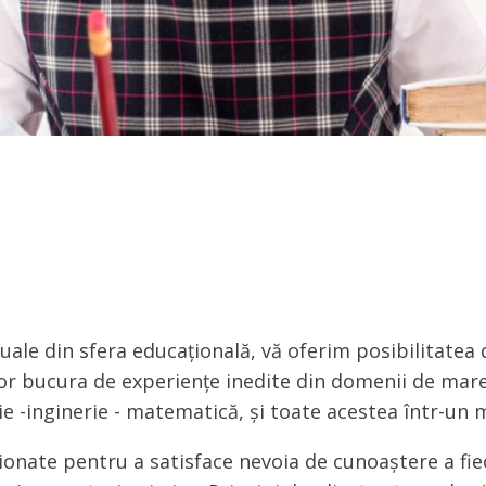
tuale din sfera educațională, vă oferim posibilitatea d
r bucura de experiențe inedite din domenii de mare 
ie -inginerie - matematică, și toate acestea într-un m
ate pentru a satisface nevoia de cunoaștere a fiecă