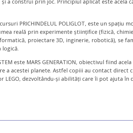
și a construi prin joc. Principiul aplicat este acela 
 cursuri PRICHINDELUL POLIGLOT, este un spațiu mod
umea reală prin experimente științifice (fizică, chimi
ormatică, proiectare 3D, inginerie, robotică), se fami
 logică.
i STEM este MARS GENERATION, obiectivul fiind acela
e a acestei planete. Astfel copiii au contact direct 
r LEGO, dezvoltându-și abilități care îi pot ajuta în