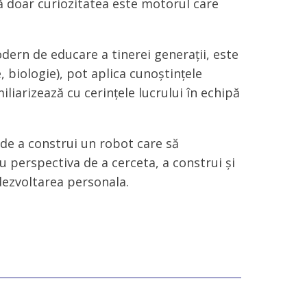
că doar curiozitatea este motorul care
ern de educare a tinerei generații, este
e, biologie), pot aplica cunoștințele
liarizează cu cerințele lucrului în echipă
 de a construi un robot care să
cu perspectiva de a cerceta, a construi și
 dezvoltarea personala.