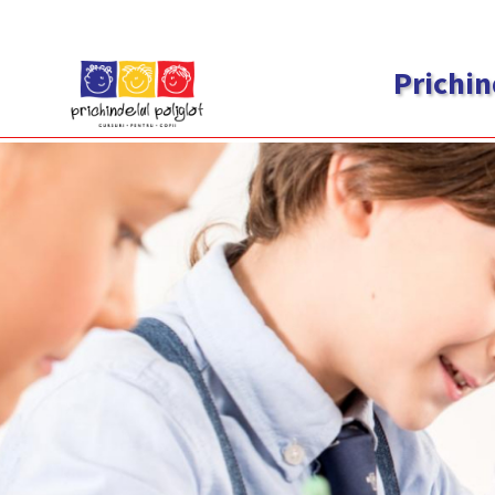
Prichin