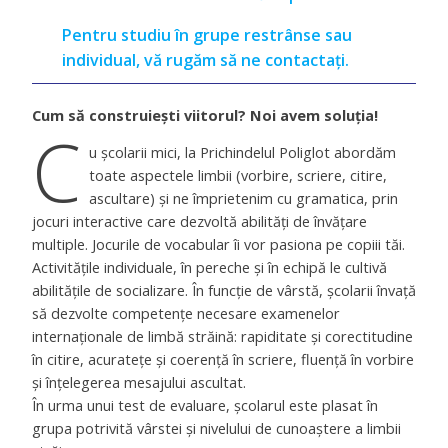
Pentru studiu în grupe restrânse sau
individual, vă rugăm să ne contactați.
Cum să construiești viitorul? Noi avem soluți
a
!
C
u școlarii mici, la Prichindelul Poliglot abordăm
toate aspectele limbii (vorbire, scriere, citire,
ascultare) şi ne împrietenim cu gramatica, prin
jocuri interactive care dezvoltă abilităţi de învăţare
multiple. Jocurile de vocabular îi vor pasiona pe copiii tăi.
Activitățile individuale, în pereche și în echipă le cultivă
abilitățile de socializare. În funcție de vârstă, școlarii învață
să dezvolte competențe necesare examenelor
internaționale de limbă străină: rapiditate și corectitudine
în citire, acuratețe și coerență în scriere, fluență în vorbire
și înțelegerea mesajului ascultat.
În urma unui test de evaluare, școlarul este plasat în
grupa potrivită vârstei și nivelului de cunoaștere a limbii