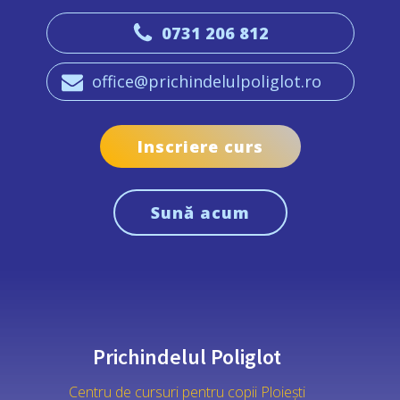
0731 206 812
office@prichindelulpoliglot.ro
Inscriere curs
Sună acum
Prichindelul Poliglot
Centru de cursuri pentru copii Ploiești