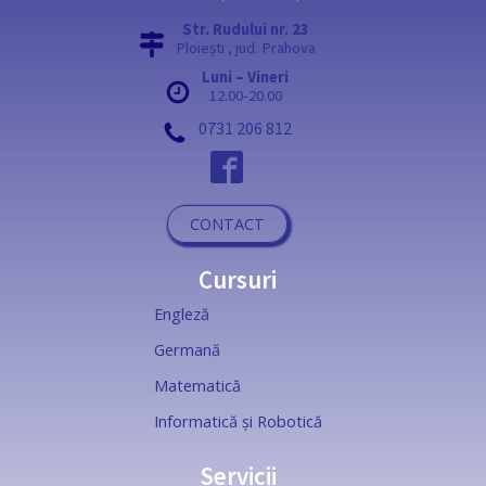
Str. Rudului nr. 23
Ploiești , jud. Prahova
Luni – Vineri
12.00-20.00
0731 206 812
CONTACT
Cursuri
Engleză
Germană
Matematică
Informatică și Robotică
Servicii