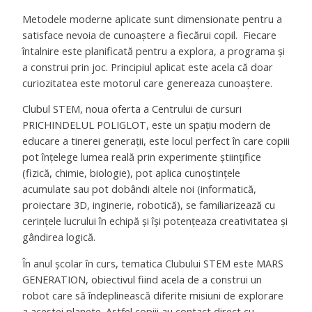
Metodele moderne aplicate sunt dimensionate pentru a
satisface nevoia de cunoaștere a fiecărui copil. Fiecare
întalnire este planificată pentru a explora, a programa și
a construi prin joc. Principiul aplicat este acela că doar
curiozitatea este motorul care genereaza cunoaștere.
Clubul STEM, noua oferta a Centrului de cursuri
PRICHINDELUL POLIGLOT, este un spațiu modern de
educare a tinerei generații, este locul perfect în care copiii
pot înțelege lumea reală prin experimente științifice
(fizică, chimie, biologie), pot aplica cunoștințele
acumulate sau pot dobândi altele noi (informatică,
proiectare 3D, inginerie, robotică), se familiarizează cu
cerințele lucrului în echipă și își potențeaza creativitatea și
gândirea logică.
În anul școlar în curs, tematica Clubului STEM este MARS
GENERATION, obiectivul fiind acela de a construi un
robot care să îndeplinească diferite misiuni de explorare
a acestei planete. Astfel copiii au contact direct cu