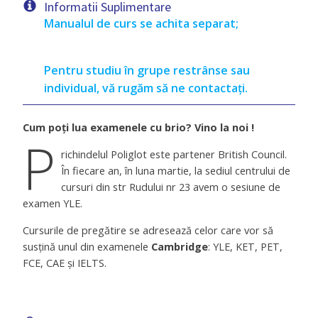
Informatii Suplimentare
Manualul de curs se achita separat;
Pentru studiu în grupe restrânse sau
individual, vă rugăm să ne contactați.
Cum poți
lua examenele cu brio
? Vino la noi !
P
richindelul Poliglot este partener British Council.
În fiecare an, în luna martie, la sediul centrului de
cursuri din str Rudului nr 23 avem o sesiune de
examen YLE.
Cursurile de pregătire se adresează celor care vor să
susțină unul din examenele
Cambridge
: YLE, KET, PET,
FCE, CAE și IELTS.