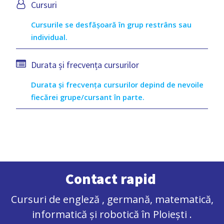
Cursuri
Cursurile se desfășoară în grup restrâns sau
individual.
Durata și frecvența cursurilor
Durata și frecvența cursurilor depind de nevoile
fiecărei grupe/cursant în parte.
Contact rapid
Cursuri de engleză , germană, matematică,
informatică și robotică în Ploiești .